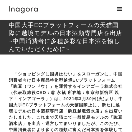
Skip
to
content
中国大手ECプラットフォームの天猫国
際に越境モデルの日本酒類専門店を出店
~中国消費者に多種多彩な日本酒を愉し
んでいただくために~
「ショッピングに国境はない」をスローガンに、中国
消費者向け日本商品特化型越境ECプラットフォーム
「豌豆（ワンドウ）」を運営するインアゴーラ株式会社
（代表取締役CEO：翁 永飆 所在地：東京都新宿区 以
下「インアゴーラ」）は、2021年3月30日(火)より、中
国大手ECプラットフォームの天猫国際上に、新たに越
境モデルの日本酒類専門店「豌豆越境酒水店」を出店い
たしました。これまで天猫にて一般貿易モデルの「豌豆
酒水店」を出店・運営してまいりましたが、このたび、
中国消費者により多くの種類に富んだ日本酒を体験して