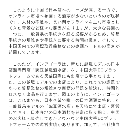
このように中国で日本酒へのニーズが高まる一方で、
オンライン市場へ参画する酒蔵が少ないというのが現状
です。人材の不足や、長い間オフラインを主な市場とし
てきた背景など様々な要因がありますが、大きな要因の
一つに、一般貿易の手続きを経る必要があるため、貿易
手続きの煩雑さや手続きに要する時間の長さ、そして、
中国国内での商標取得義務などの参画ハードルの高さが
起因しています。
このたび、インアゴーラは、新たに越境モデルの日本
酒類専門店「豌豆越境酒水店」を、中国大手ECプラッ
トフォームである天猫国際にも出店する事となりまし
た。この越境モデルでの出店により、これまでの課題で
あった貿易業務の煩雑さや商標の問題を解決し、時間的
ロスなく出品を行えます。図１のように、インアゴーラ
は、これまでも、日本企業で唯一の日本酒類に特化した
一般貿易モデルの「豌豆酒水店」を天猫にて出店・運営
しており、日本各地の日本酒類を豊富に取り揃え、中国
のお客様へ販売してきたノウハウと中国大手ECプラッ
トフォームでの運営実績があります。加えて、当社独自