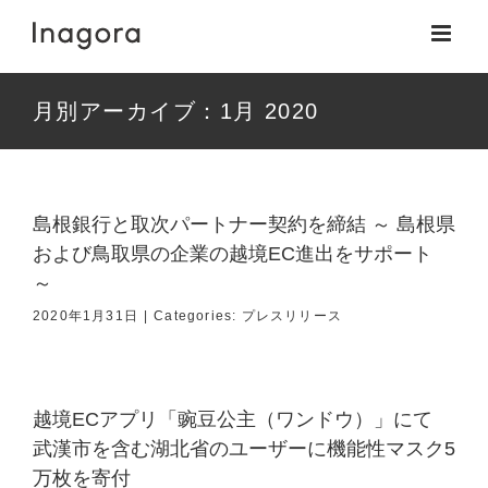
Skip
to
content
月別アーカイブ：
1月 2020
島根銀行と取次パートナー契約を締結 ～ 島根県
および鳥取県の企業の越境EC進出をサポート
～
2020年1月31日
|
Categories:
プレスリリース
越境ECアプリ「豌豆公主（ワンドウ）」にて
武漢市を含む湖北省のユーザーに機能性マスク5
万枚を寄付