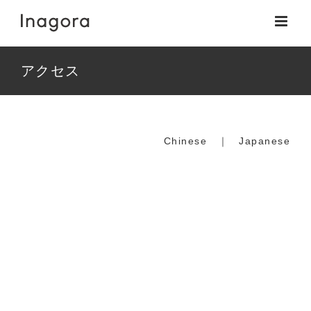
Skip
to
content
アクセス
Chinese
｜
Japanese