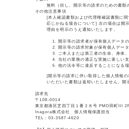
無料（但し、開示等の請求のための書類
その他注意事項
[本人確認書類および代理権確認書類に関
応じかねる場合について] 次の場合は
理由を明示のうえ通知いたします。
開示等の請求者が保有個人データ
開示等の請求対象が保有個人デー
ご本人または第三者の生命、身体
当社の業務の適正な実施に著しい
他の法令等に違反することになる
[開示等の請求に伴い取得した個人情報の
いただいた書類は返却いたしません。開
請求先
〒108-0014
東京都港区芝四丁目１番２８号 PMO田町III 2
Inagora株式会社 個人情報保護担当
TEL：03-3587-4620