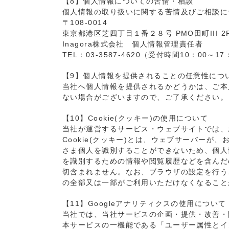
【8】個人情報についての苦情・相談
個人情報の取り扱いに関する苦情及びご相談に
〒108-0014
東京都港区芝四丁目１番２８号 PMO田町III 2
Inagora株式会社 個人情報管理責任者
TEL：03-3587-4620（受付時間10：0
【9】個人情報を提供されることの任意性につ
当社へ個人情報を提供されるかどうかは、ご本
ない場合がございますので、ご了承ください。
【10】Cookie(クッキー)の使用について
当社が運営するサービス・ウェブサイトでは、お
Cookie(クッキー)とは、ウェブサーバーが
さま個人を識別することができないため、個人
を識別するための情報や閲覧履歴などを含んだ
切含まれません。なお、ブラウザの設定を行うこ
の全部又は一部がご利用いただけなくなること
【11】Googleアナリティクスの使用について
当社では、当社サービスの企画・提供・改善・開
本サービスの一機能である「ユーザー属性とイ