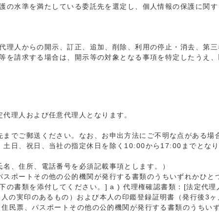
護の水準を満たしている委託先を選定し、個人情報の保護に関す
代理人からの開示、訂正、追加、削除、利用の停止・消去、第三
等を請求する場合は、開示等の対象となる事項を特定したうえ、
定代理人および任意代理人となります。
先までご郵送ください。なお、お申出方法にご不明な点がある場
日、祝日、当社の指定休日を除く10:00から17:00までとな
氏名、住所、電話番号を必須記載事項とします。）
パスポートその他の公的機関が発行する書類のうちいずれかひとつ
下の書類を添付してください。] a ) 代理権確認書類：[法定代
本人の実印のあるもの）および本人の印鑑登録証明書（発行後3ヶ
証、住民票、パスポートその他の公的機関が発行する書類のうちい