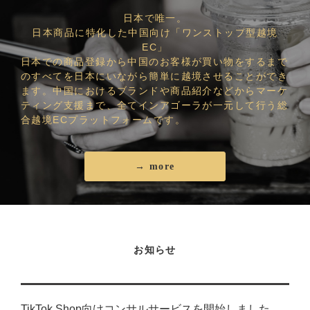
日本で唯一。
日本商品に特化した中国向け「ワンストップ型越境
EC」
日本での商品登録から中国のお客様が買い物をするまで
のすべてを日本にいながら簡単に越境させることができ
ます。中国におけるブランドや商品紹介などからマーケ
ティング支援まで、全てインアゴーラが一元して行う総
合越境ECプラットフォームです。
→ more
お知らせ
TikTok Shop向けコンサルサービスを開始しました