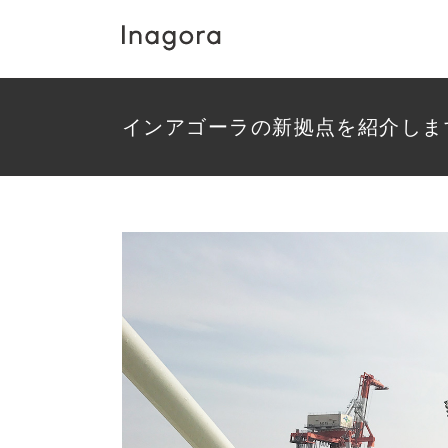
Skip
to
content
インアゴーラの新拠点を紹介しま
View
Larger
Image