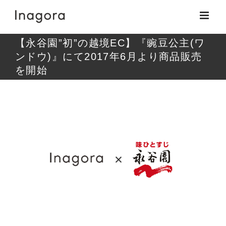
Skip
to
content
【永谷園”初”の越境EC】『豌豆公主(ワ
ンドウ)』にて2017年6月より商品販売
を開始
View
Larger
Image