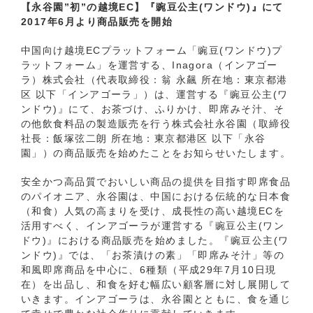
【永谷園”初”の越境EC】『豌豆公主(ワンドウ)』にて
2017年6月より商品販売を開始
中国向け越境ECプラットフォーム「豌豆(ワンドウ)プ
ラットフォーム」を運営する、Inagora（インアゴー
ラ）株式会社（代表取締役：翁 永飆 所在地：東京都港
区 以下「インアゴーラ」）は、運営する『豌豆公主(ワ
ンドウ)』にて、お茶づけ、ふりかけ、即席みそ汁、そ
の他飲食料品の製造販売を行う株式会社永谷園（取締役
社長：飯塚弦二朗 所在地：東京都港区 以下「永谷
園」）の商品販売を始めたことをお知らせいたします。
安全かつ高品質でおいしい商品の提供を目指す即席食品
のパイオニア、永谷園は、中国における伝統的な日本食
（和食）人気の高まりを受け、成長性の高い越境ECを
活用すべく、インアゴーラが運営する『豌豆公主(ワン
ドウ)』における商品販売を始めました。『豌豆公主(ワ
ンドウ)』では、「お茶漬けの素」「即席みそ汁」等の
和風即席商品を中心に、6種類（平成29年7月10日現
在）を出品し、和食を好む幅広い顧客層に対し展開して
いきます。インアゴーラは、永谷園とともに、食を通じ