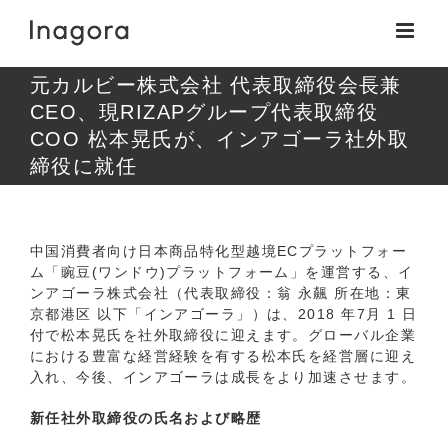
Skip
to
content
元カルビー株式会社 代表取締役会長兼
CEO、現RIZAPグループ代表取締役
COO 松本晃氏が、インアゴーラ社外取
締役に就任
中国消費者向け日本商品特化型越境ECプラットフォー
ム「豌豆(ワンドウ)プラットフォーム」を運営する、イ
ンアゴーラ株式会社（代表取締役：翁 永飆 所在地：東
京都港区 以下「インアゴーラ」）は、2018 年7月 1 日
付で松本晃氏を社外取締役に迎えます。グローバル企業
における豊富な経営経験を有する松本氏を経営層に迎え
入れ、今後、インアゴーラは成長をより加速させます。
新任社外取締役の氏名および略歴