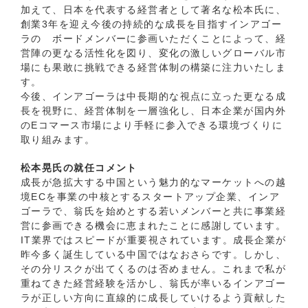
加えて、日本を代表する経営者として著名な松本氏に、
創業3年を迎え今後の持続的な成長を目指すインアゴー
ラの ボードメンバーに参画いただくことによって、経
営陣の更なる活性化を図り、変化の激しいグローバル市
場にも果敢に挑戦できる経営体制の構築に注力いたしま
す。
今後、インアゴーラは中長期的な視点に立った更なる成
長を視野に、経営体制を一層強化し、日本企業が国内外
のEコマース市場により手軽に参入できる環境づくりに
取り組みます。
松本晃氏の就任コメント
成長が急拡大する中国という魅力的なマーケットへの越
境ECを事業の中核とするスタートアップ企業、インア
ゴーラで、翁氏を始めとする若いメンバーと共に事業経
営に参画できる機会に恵まれたことに感謝しています。
IT業界ではスピードが重要視されています。成長企業が
昨今多く誕生している中国ではなおさらです。しかし、
その分リスクが出てくるのは否めません。これまで私が
重ねてきた経営経験を活かし、翁氏が率いるインアゴー
ラが正しい方向に直線的に成長していけるよう貢献した