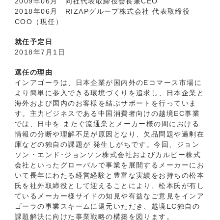
2009年06月 同社代表取締役会長兼CEO
2018年06月 RIZAPグループ株式会社 代表取締役
COO（現任）
就任予定日
2018年7月1日
選任の理由
インアゴーラは、日本企業が国内外のEコマース市場に
より簡単に参入できる環境づくりを追求し、日本企業と
海外および国内のお客様を結ぶサポートを行っていま
す。主力ビジネスである中国消費者向けの越境EC事業
では、日中を またぐ流通業とメーカー様の間における
情報の分断や理解不足が原因となり、欠品問題や過剰在
庫などの独自の課題が 発生しがちです。今回、ジョン
ソン・エンド･ジョンソン株式会社およびカルビー株式
会社といったグローバルで事業を展開するメーカーにお
いて長年にわたる経営経験と豊富な実績をお持ちの松本
氏を社外取締役として迎えることにより、松本氏が有し
ているメーカー様サイドの知見や有益なご意見をインア
ゴーラの事業スキームに還元いただき、越境EC独自の
課題解決に向けた事業戦略の構築を図ります。