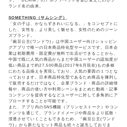
ランド名の由来。
SOMETHING（サムシング）
「女の子は、かならずきれいになる。」をコンセプトに
した、女性を、より美しく魅せる、女性のためのジーン
ズブランド。
『豌豆公主(ワンドウ)』は中国ユーザー向けショッピン
グアプリで唯一の日本商品特化型サービスです。日本企
業は初期費用・固定費が無料で出店ができることから、
中国で既に人気の商品からまだ中国ユーザーの認知度が
低い商品まで約27,500商品(2017年6月現在)もの多岐
にわたる品揃えを実現しており、人気の要因の１つとな
っております。日本商品特化型であるため商品を陳列し
て販売するだけではなく、企業ブランド・商品の詳細情
報や、商品の使い方や利用シーンをまとめた動画・記事
コンテンツを提供するなどユーザーに対して多角的にア
プローチすることが可能です。
また、アプリ内のSNS機能（プリンセストーク）やコン
テンツを通じて、ブランドイメージや商品をより拡散・
浸透させていくこともできるため、『豌豆公主(ワンド
ウ)』から新たなヒット商品も続々と誕生しておりま