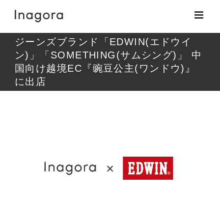
Skip
to
content
ジーンズブランド「EDWIN(エドウイ
ン)」「SOMETHING(サムシング)」 中
国向け越境EC『豌豆公主(ワンドウ)』
に出店
View
Larger
Image