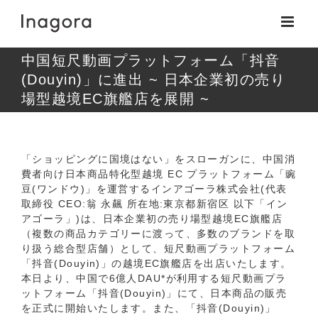
Skip
to
content
中国短尺動画プラットフォーム「抖音
(Douyin)」に進出 ~ 日本企業初の売り
場型越境EC旗艦店を展開 ~
「ショッピングに国境はない」をスローガンに、中国消
費者向け日本商品特化型越境 EC プラットフォーム「豌
豆(ワンドウ)」を運営するインアゴーラ株式会社(代表
取締役 CEO:翁 永飆 所在地:東京都新宿区 以下「イン
アゴーラ」)は、日本企業初の売り場型越境EC旗艦店
（複数の商品カテゴリーに渡って、多数のブランドを取
り扱う総合型店舗）として、短尺動画プラットフォーム
「抖音(Douyin)」の越境EC旗艦店を出店いたします。
本日より、中国で6億人DAU*が利用する短尺動画プラ
ットフォーム「抖音(Douyin)」にて、日本商品の販売
を正式に開始いたします。また、「抖音(Douyin)」