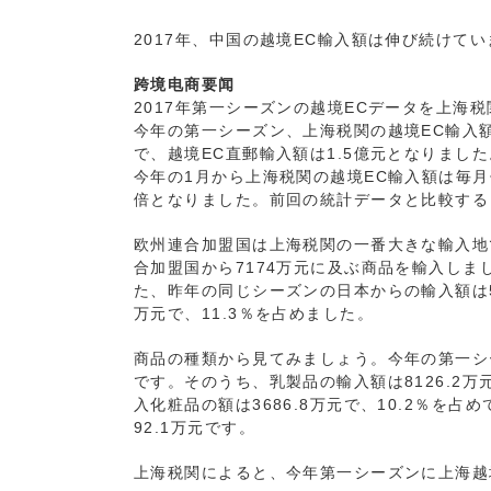
2017年、中国の越境EC輸入額は伸び続けて
跨境电商要闻
2017年第一シーズンの越境ECデータを上海
今年の第一シーズン、上海税関の越境EC輸入額
で、越境EC直郵輸入額は1.5億元となりました
今年の1月から上海税関の越境EC輸入額は毎月伸
倍となりました。前回の統計データと比較すると
欧州連合加盟国は上海税関の一番大きな輸入地
合加盟国から7174万元に及ぶ商品を輸入しま
た、昨年の同じシーズンの日本からの輸入額は51
万元で、11.3％を占めました。
商品の種類から見てみましょう。今年の第一シ
です。そのうち、乳製品の輸入額は8126.2
入化粧品の額は3686.8万元で、10.2％を
92.1万元です。
上海税関によると、今年第一シーズンに上海越