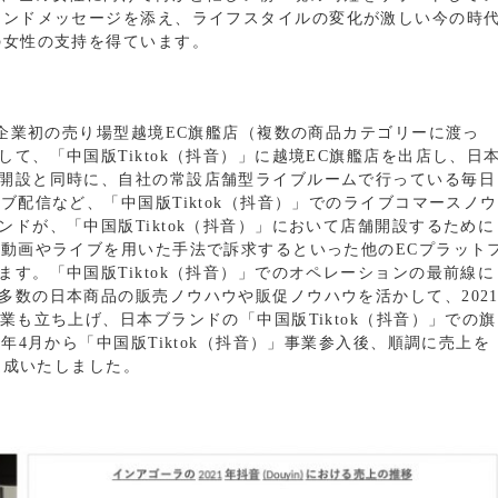
ランドメッセージを添え、ライフスタイルの変化が激しい今の時
の女性の支持を得ています。
本企業初の売り場型越境EC旗艦店（複数の商品カテゴリーに渡っ
て、「中国版Tiktok（抖音）」に越境EC旗艦店を出店し、日
開設と同時に、自社の常設店舗型ライブルームで行っている毎日
ブ配信など、「中国版Tiktok（抖音）」でのライブコマースノウ
ドが、「中国版Tiktok（抖音）」において店舗開設するために
、動画やライブを用いた手法で訴求するといった他のECプラット
す。「中国版Tiktok（抖音）」でのオペレーションの最前線に
多数の日本商品の販売ノウハウや販促ノウハウを活かして、202
業も立ち上げ、日本ブランドの「中国版Tiktok（抖音）」での旗
年4月から「中国版Tiktok（抖音）」事業参入後、順調に売上を
達成いたしました。