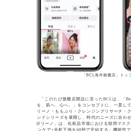
「BCL海外旗艦店」トッ
「このたび旗艦店開設に至ったBCLは、「Beau
を、肌へ、心へ。」をコンセプトに、一貫し
リーノ・ももぷり・クレンジングリサーチ・
ンドシリーズを展開し、時代のニーズに合わ
ボリーノ」は、化粧品市場における朝用マスクの
ンケア+化粧下地を60秒で完結する」機能性