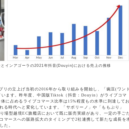
インアゴーラの2021年抖音(Douyin)における売上の推移
プリの立上げ当初の2016年から取り組みを開始し、「豌豆(ワン
ます。昨年度、中国版Tiktok（抖音：Douyin）がライブコマ
全体に占めるライブコマース比率は15%程度もの水準に到達して
れる時代へと変化しています。「サボリーノ」や「ももぷり」
る売り場型越境EC旗艦店において既に販売実績があり、一定の手ご
コマースへの販路拡大のタイミングで2社連携して新たな成長を
ました。