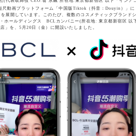
(代表取締役 CEO:翁 永飆 所在地:東京都新宿区 以下「インア
尺動画プラットフォーム「中国版Tiktok（抖音：Douyin）」に
業を展開しています。このたび、複数のコスメティックブランド
ホールディングス BCLカンパニー(所在地: 東京都新宿区 以
旗艦店」を、5月20日（金）に開設いたしました。