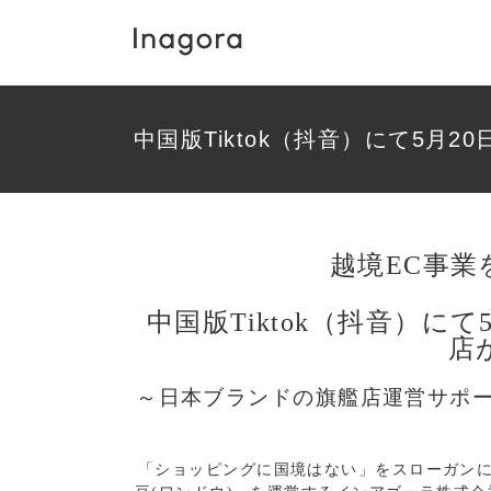
Skip
to
content
中国版Tiktok（抖音）にて5月
越境EC事
中国版Tiktok（抖音）にて
店
～日本ブランドの旗艦店運営サポ
「ショッピングに国境はない」をスローガンに