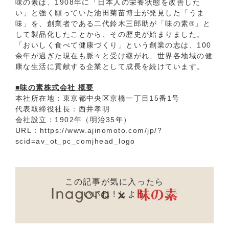
味の素は、1908年に「日本人の栄養状態を改善した
い」と強く願っていた池田菊苗博士が発見した「うま
味」を、創業者である二代鈴木三郎助が「味の素®」と
して製品化したことから、その歴史が始まりました。
「おいしく食べて健康づくり」という創業の志は、100
余年が過ぎた現在も脈々と受け継がれ、世界各地域の健
康な生活に貢献する企業として成長を続けています。
■味の素株式会社 概要
本社所在地：東京都中央区京橋一丁目15番1号
代表取締役社長：西井孝明
会社設立：1902年（明治35年）
URL：
https://www.ajinomoto.com/jp/?
scid=av_ot_pc_comjhead_logo
この記事が気に入ったら
いいね ! しよう