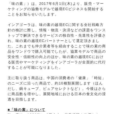
「味の素」）は、2017年6月1日(木)より、販売・マー
ケティングの協働モデルで越境ECビジネスを開始する
ことをお知らせいたします。
インアゴーラは、味の素の越境ECに関する全社戦略方
針の検討に際し、情報・物流・決済などの課題をワンス
トップで解決できるサービスの独自性・先進性を評価さ
れ、味の素の越境ECパートナーとして選定頂きまし
た。これまでも仲介業者等を経由することで味の素の商
品をワンドウで購入可能でしたが、協業モデルで商品の
安全性・信頼性の向上のほか、味の素の越境ECにおけ
る販売やマーケティングをインアゴーラが全面的に代行
することが可能になりました。
主に取り扱う商品は、中国の消費者の「健康」「時短」
のニーズに沿った商品で、約10種類展開します（ほん
だし、鍋キューブ、ピュアセレクトなど）。今後はさら
に商品数を増やし、展開地域における日本の食文化の浸
透を目指します。
■「味の素」について