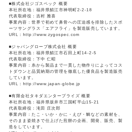
■株式会社ジゴスペック 概要
本社所在地：福井県鯖江市神明町2-2-18
代表取締役：吉村 雅喜
事業内容：世界で初めて鼻骨への圧迫感を排除したスポ
ーツサングラス「エアフライ」を製造販売しています。
URL：
http://www.zygospec.com
■ジャパングローブ株式会社 概要
本社所在地：福井県鯖江市石田上町14-2-5
代表取締役：下中 仁昭
事業内容：糸から製品まで一貫した物作りによってコス
トダウンと品質納期の管理を徹底した優良品を製造販売
しています。
URL：
http://www.japan-globe.jp
■有限会社タキダエンタープライズ 概要
本社所在地：福井県坂井市三国町平山15-21
代表取締役：滝田 庄次郎
事業内容：たこ・いか・かに・えび・鯛などの素材を、
そのまま姿焼きで仕上げた煎餅の企画、開発、販売、製
造をしています。