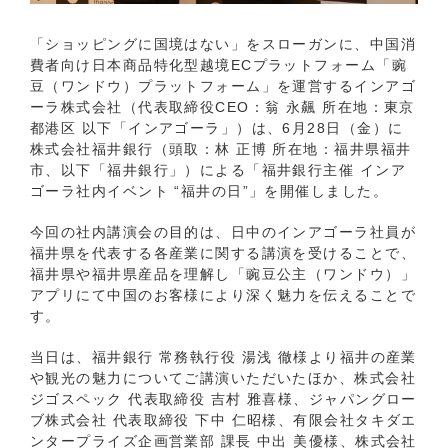
「ショッピングに国境はない」をスローガンに、中国消
費者向け日本商品特化型越境ECプラットフォーム「豌
豆（ワンドウ）プラットフォーム」を運営するインアゴ
ーラ株式会社（代表取締役CEO：翁 永飆 所在地：東京
都港区 以下「インアゴーラ」）は、6月28日（金）に
株式会社福井銀行（頭取：林 正博 所在地：福井県福井
市、以下「福井銀行」）による「福井銀行主催 インア
ゴーラ社内イベント “福井の日”」を開催しました。
今回の社内講演会の目的は、日中のインアゴーラ社員が
福井県を代表する各産業に関する講演を受けることで、
福井県や福井県産品を理解し「豌豆公主（ワンドウ）」
アプリにて中国のお客様により深く魅力を伝えることで
す。
当日は、福井銀行 常務執行役 湯浅 徹様より福井の産業
や観光の魅力についてご講演いただいたほか、株式会社
ジゴスペック 代表取締役 吉村 雅喜様、ジャパングロー
ブ株式会社 代表取締役 下中 仁昭様、有限会社タキダエ
ンタープライズ企画営業部 課長 中出 美優様、株式会社