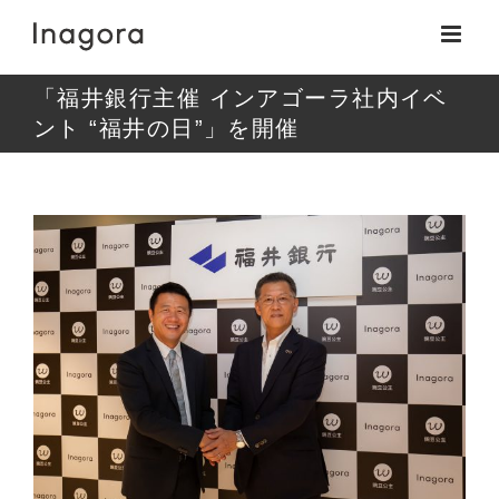
Skip
to
content
「福井銀行主催 インアゴーラ社内イベ
ント “福井の日”」を開催
View
Larger
Image