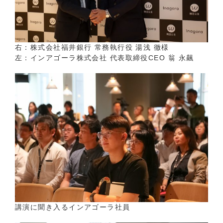
右：株式会社福井銀行 常務執行役 湯浅 徹様
左：インアゴーラ株式会社 代表取締役CEO 翁 永飆
講演に聞き入るインアゴーラ社員