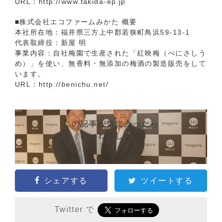
URL：
http://www.takida-ep.jp
■株式会社エコファームみかた 概要
本社所在地：福井県三方上中郡若狭町鳥浜59-13-1
代表取締役：新屋 明
事業内容：自社梅園で生産された「紅映梅（べにさしう
め）」を使い、無香料・無添加の梅酒の製造販売をして
います。
URL：
http://benichu.net/
この記事が気に入ったら
いいね ! しよう
シェアする
ツイートする
Twitter で