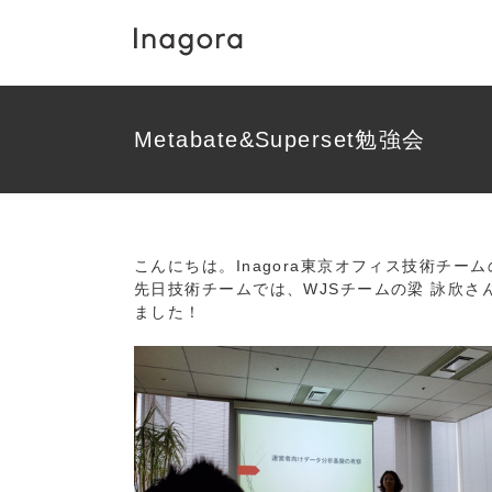
Skip
to
content
Metabate&Superset勉強会
こんにちは。Inagora東京オフィス技術チー
先日技術チームでは、WJSチームの梁 詠欣
ました！