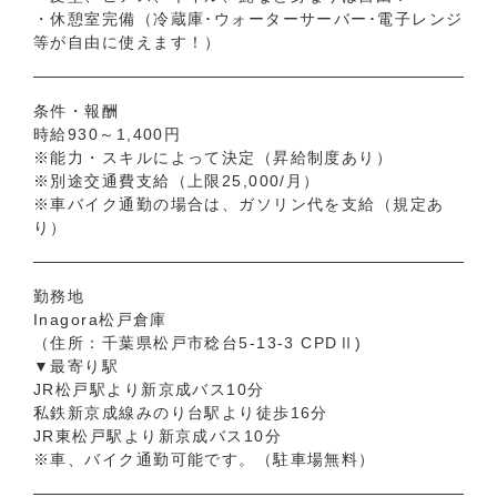
・休憩室完備（冷蔵庫･ウォーターサーバー･電子レンジ
等が自由に使えます！）
条件・報酬
時給930～1,400円
※能力・スキルによって決定（昇給制度あり）
※別途交通費支給（上限25,000/月）
※車バイク通勤の場合は、ガソリン代を支給（規定あ
り）
勤務地
Inagora松戸倉庫
（住所：千葉県松戸市稔台5-13-3 CPDⅡ)
▼最寄り駅
JR松戸駅より新京成バス10分
私鉄新京成線みのり台駅より徒歩16分
JR東松戸駅より新京成バス10分
※車、バイク通勤可能です。（駐車場無料）